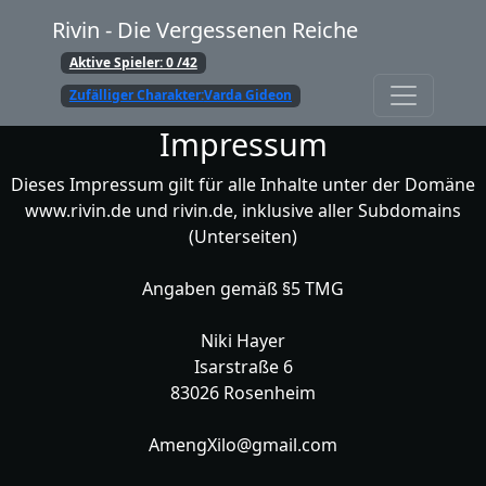
Rivin - Die Vergessenen Reiche
Aktive Spieler: 0 /42
Zufälliger Charakter:
Varda Gideon
Impressum
Dieses Impressum gilt für alle Inhalte unter der Domäne
www.rivin.de und rivin.de, inklusive aller Subdomains
(Unterseiten)
Angaben gemäß §5 TMG
Niki Hayer
Isarstraße 6
83026 Rosenheim
AmengXilo@gmail.com